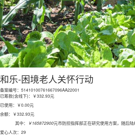
和乐-困境老人关怀行动
备案编号：51410100761667096AA22001
已筹款(含线下)：
￥332.93
元
已使用：
￥0.00
元
余额：
￥332.93
元
其中：
￥165872900
元市防控指挥部正在研究使用方案，随后陆
爱心人次：29