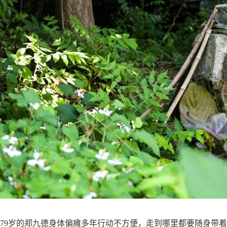
79岁的郑九德身体偏瘫多年行动不方便，走到哪里都要随身带