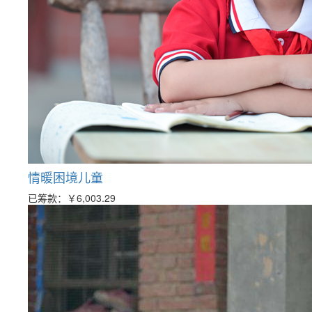
情暖困境儿童
已筹款：
￥6,003.29