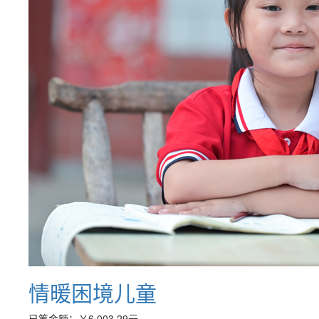
情暖困境儿童
已筹金额：
￥6,003.29
元